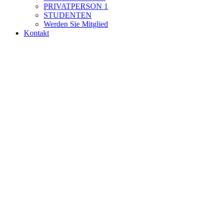
PRIVATPERSON 1
STUDENTEN
Werden Sie Mitglied
Kontakt
Die Österreichisch-Kasachische Gesellschaft (ÖKG) ist auf bilaterale
ist kein gewinnorientiertes Unternehmen und wird au
Wir, die ÖKG, fördern die wirtschaftlichen, politischen und kultu
tauschen uns regelmäßig mit führenden privaten und staa
Entscheidungsträgern beider Län